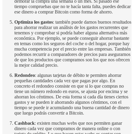
demorar la compra una semana o un mes. Si pasado ese
tiempo compruebas que no te hacía tanta falta, puedes dedicar
ese dinero a comprar Bitcoin como forma de ahorro.
Optimiza los gastos
: también puede darnos buenos resultados
para ahorrar realizar un análisis de los gastos recurrentes que
tenemos y comprobar si podría haber alguna alternativa más
económica. Por ejemplo, se puede conseguir ahorrar bastante
en temas como los seguros del coche o del hogar, porque hay
mucha competencia por el precio entre las empresas. También
podemos recurrir a comparadores de precios para asegurarnos
de que los productos que compramos son los que nos ofrecen
la mejor calidad precio.
Redondeo
: algunas tarjetas de débito te permiten ahorrar
pequeñas cantidades cada vez que pagas por algo. En
concreto el redondeo consiste en que si lo que compras no
tiene un número redondo en euros, se ajusta por encima y se
ahorran los céntimos. De esta forma si cada día tienes ciertos
gastos y se pueden ir ahorrando algunos céntimos, con el
tiempo se puede ir acumulando una buena cantidad de dinero
que luego podrás convertir a Bitcoin.
Cashback
: existen muchas webs que nos permiten ganar
dinero cada vez que compramos de manera online o con
tarjeta de crédito. Lo que hacen estas webs es contar con