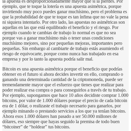
la apuesta es desproporcionadamente mayor que si la pierdes. Por
ejemplo, que te toque la lotería es una apuesta asimétrica, porque
invirtiendo muy poco puedes ganar muchísimo, pero el problema es
que la probabilidad de que te toque es tan ínfima que no vale la pena
ni siquiera intentarlo. Por otro lado, las apuestas no asimétricas son
aquellas en las que está equilibrado el beneficio y el riesgo. Por
ejemplo cuando te cambias de trabajo lo normal es que no sea
porque vas a ganar muchísimo más o tener unas condiciones
muchísimo mejores, sino por pequeñas mejoras, importantes pero
pequeñas. Sin embargo al cambiarte de trabajo estás asumiendo el
riesgo de equivocarte, porque como nunca has trabajado en esa
empresa y por lo tanto la apuesta podría salir mal.
Bitcoin es una apuesta asimétrica porque el beneficio que podrías
obtener en el futuro si ahora decides invertir en ello, comprando o
ganando una determinada cantidad de la criptomoneda, puede ser
tremendamente mayor que el esfuerzo que tienes que realizar para
poder realizar esa compra o para conseguirlos a través de tu trabajo.
Por ejemplo, supongamos que hace 10 años decidiste comprar 1.000
bitcoins, por valor de 1.000 dólares porque el precio de cada bitcoin
era de 1 dólar, o realizaste el trabajo necesario para ganarlos, por
ejemplo minando o prestando servicios a los que ya tenían bitcoins.
Ahora esos 1.000 dólares han pasado a ser 50.000 millones de
dólares, eso siempre que hayas seguido la premisa de todo buen
“bitcoiner” de “holdear” tus bitcoins.