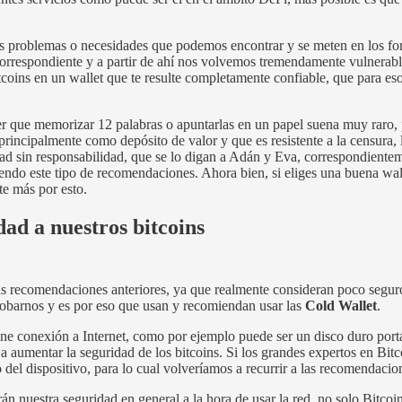
os problemas o necesidades que podemos encontrar y se meten en los for
 correspondiente y a partir de ahí nos volvemos tremendamente vulnerable
bitcoins en un wallet que te resulte completamente confiable, que para es
ner que memorizar 12 palabras o apuntarlas en un papel suena muy raro,
rincipalmente como depósito de valor y que es resistente a la censura,
ad sin responsabilidad, que se lo digan a Adán y Eva, correspondientem
iendo este tipo de recomendaciones. Ahora bien, si eliges una buena wall
te más por esto.
ad a nuestros bitcoins
 recomendaciones anteriores, ya que realmente consideran poco seguro 
 robarnos y es por eso que usan y recomiendan usar las
Cold Wallet
.
e conexión a Internet, como por ejemplo puede ser un disco duro portát
 a aumentar la seguridad de los bitcoins. Si los grandes expertos en Bit
o del dispositivo, para lo cual volveríamos a recurrir a las recomendacio
 nuestra seguridad en general a la hora de usar la red, no solo Bitcoin