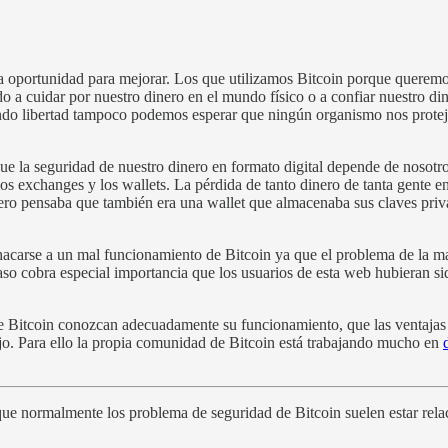
 oportunidad para mejorar. Los que utilizamos Bitcoin porque queremos 
a cuidar por nuestro dinero en el mundo físico o a confiar nuestro din
ando libertad tampoco podemos esperar que ningún organismo nos proteja
ue la seguridad de nuestro dinero en formato digital depende de nosotr
os exchanges y los wallets. La pérdida de tanto dinero de tanta gente e
ro pensaba que también era una wallet que almacenaba sus claves privad
hacarse a un mal funcionamiento de Bitcoin ya que el problema de la ma
caso cobra especial importancia que los usuarios de esta web hubieran 
 Bitcoin conozcan adecuadamente su funcionamiento, que las ventajas po
o. Para ello la propia comunidad de Bitcoin está trabajando mucho en
ue normalmente los problema de seguridad de Bitcoin suelen estar relac