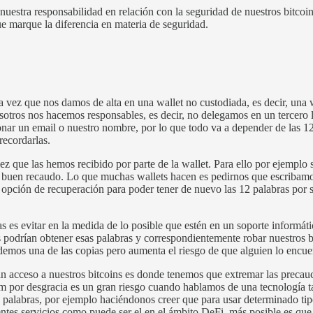
 nuestra responsabilidad en relación con la seguridad de nuestros bitco
e marque la diferencia en materia de seguridad.
mera vez que nos damos de alta en una wallet no custodiada, es decir, u
osotros nos hacemos responsables, es decir, no delegamos en un tercero 
nar un email o nuestro nombre, por lo que todo va a depender de las 1
recordarlas.
ez que las hemos recibido por parte de la wallet. Para ello por ejemplo
l a buen recaudo. Lo que muchas wallets hacen es pedirnos que escribam
pción de recuperación para poder tener de nuevo las 12 palabras por s
 es evitar en la medida de lo posible que estén en un soporte informát
tes podrían obtener esas palabras y correspondientemente robar nuestros 
erdemos una de las copias pero aumenta el riesgo de que alguien lo encue
an acceso a nuestros bitcoins es donde tenemos que extremar las preca
 por desgracia es un gran riesgo cuando hablamos de una tecnología ta
palabras, por ejemplo haciéndonos creer que para usar determinado tipo
tes servicios como puede ser el en el ámbito DeFi, más posible es que