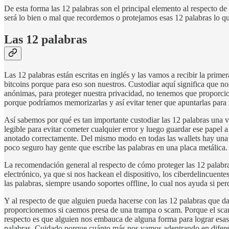
De esta forma las 12 palabras son el principal elemento al respecto de
será lo bien o mal que recordemos o protejamos esas 12 palabras lo qu
Las 12 palabras
Las 12 palabras están escritas en inglés y las vamos a recibir la pri
bitcoins porque para eso son nuestros. Custodiar aquí significa que n
anónimas, para proteger nuestra privacidad, no tenemos que proporcio
porque podríamos memorizarlas y así evitar tener que apuntarlas para 
Así sabemos por qué es tan importante custodiar las 12 palabras una v
legible para evitar cometer cualquier error y luego guardar ese pape
anotado correctamente. Del mismo modo en todas las wallets hay una o
poco seguro hay gente que escribe las palabras en una placa metálica.
La recomendación general al respecto de cómo proteger las 12 palabras
electrónico, ya que si nos hackean el dispositivo, los ciberdelincuen
las palabras, siempre usando soportes offline, lo cual nos ayuda si p
Y al respecto de que alguien pueda hacerse con las 12 palabras que d
proporcionemos si caemos presa de una trampa o scam. Porque el scam
respecto es que alguien nos embauca de alguna forma para lograr esas 
palabras. Cuidado porque cuánto más nos vamos adentrando en diferen