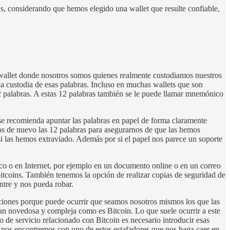
ins, considerando que hemos elegido una wallet que resulte confiable,
na wallet donde nosotros somos quienes realmente custodiamos nuestros
la custodia de esas palabras. Incluso en muchas wallets que son
2 palabras. A estas 12 palabras también se le puede llamar mnemónico
 se recomienda apuntar las palabras en papel de forma claramente
os de nuevo las 12 palabras para asegurarnos de que las hemos
i las hemos extraviado. Además por si el papel nos parece un soporte
ico o en Internet, por ejemplo en un documento online o en un correo
bitcoins. También tenemos la opción de realizar copias de seguridad de
ntre y nos pueda robar.
uciones porque puede ocurrir que seamos nosotros mismos los que las
n novedosa y compleja como es Bitcoin. Lo que suele ocurrir a este
 de servicio relacionado con Bitcoin es necesario introducir esas
 nos encontremos con uno de estos estafadores que nos haga caer en