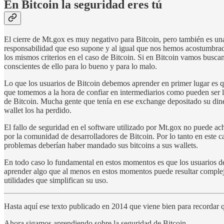
En Bitcoin la seguridad eres tú
El cierre de Mt.gox es muy negativo para Bitcoin, pero también es una
responsabilidad que eso supone y al igual que nos hemos acostumbrado 
los mismos criterios en el caso de Bitcoin. Si en Bitcoin vamos busc
conscientes de ello para lo bueno y para lo malo.
Lo que los usuarios de Bitcoin debemos aprender en primer lugar es q
que tomemos a la hora de confiar en intermediarios como pueden ser l
de Bitcoin. Mucha gente que tenía en ese exchange depositado su dine
wallet los ha perdido.
El fallo de seguridad en el software utilizado por Mt.gox no puede ac
por la comunidad de desarrolladores de Bitcoin. Por lo tanto en este 
problemas deberían haber mandado sus bitcoins a sus wallets.
En todo caso lo fundamental en estos momentos es que los usuarios de
aprender algo que al menos en estos momentos puede resultar complej
utilidades que simplifican su uso.
Hasta aquí ese texto publicado en 2014 que viene bien para recordar q
Ahora sigamos aprendiendo sobre la seguridad de Bitcoin.