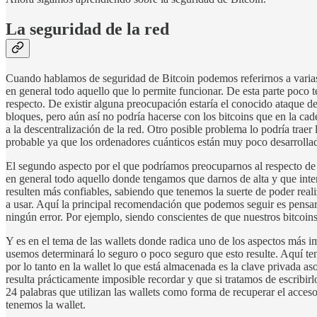
La seguridad de la red
Cuando hablamos de seguridad de Bitcoin podemos referirnos a varias co
en general todo aquello que lo permite funcionar. De esta parte poco
respecto. De existir alguna preocupación estaría el conocido ataque d
bloques, pero aún así no podría hacerse con los bitcoins que en la ca
a la descentralización de la red. Otro posible problema lo podría trae
probable ya que los ordenadores cuánticos están muy poco desarrollad
El segundo aspecto por el que podríamos preocuparnos al respecto de la
en general todo aquello donde tengamos que darnos de alta y que inter
resulten más confiables, sabiendo que tenemos la suerte de poder real
a usar. Aquí la principal recomendación que podemos seguir es pensa
ningún error. Por ejemplo, siendo conscientes de que nuestros bitcoi
Y es en el tema de las wallets donde radica uno de los aspectos más im
usemos determinará lo seguro o poco seguro que esto resulte. Aquí te
por lo tanto en la wallet lo que está almacenada es la clave privada a
resulta prácticamente imposible recordar y que si tratamos de escribir
24 palabras que utilizan las wallets como forma de recuperar el acces
tenemos la wallet.