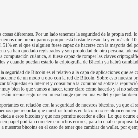
sas diferentes. Por un lado tenemos la seguridad de la propia red, lo qu
 tenemos que preocuparnos porque está bastante resuelta y en más de 1
el 51% en el que si alguien fuese capaz de hacerse con la mayoría del p
dena ya han quedado registrados y son propiedad de otra persona, ademá
r la computación cuántica, si fuese capaz de romper las claves criptográf
os y cuando puedan estarlo la criptografía de Bitcoin ya habrá cambiado
 seguridad de Bitcoin es el relativo a la capa de aplicaciones que se co
accione de un modo u otro con la red de Bitcoin. Sobre esto nuestra pri
izar búsquedas en Internet y consultar a la comunidad sobre la reputaci
r muy bien lo que vamos a hacer, tener claro cómo hacerlo y si no sab
ns están menos seguros en un exchange que en una wallet y que también 
portantes en relación con la seguridad de nuestros bitcoins, ya que al se
nemos que recordar que nuestros fondos en bitcoin no se almacenan en la
sociada a esos bitcoins y que nos permite acceder a ellos. Lo que ocurr
lo en papel podrían cometerse muchos errores, para lo cual se propuso l
o a nuestros bitcoins en el caso de tener que cambiar de wallet, por ej