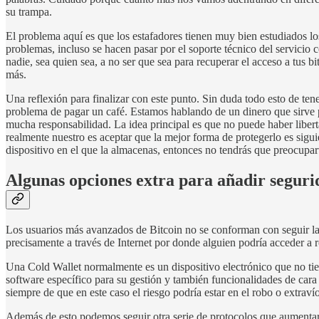
su trampa.
El problema aquí es que los estafadores tienen muy bien estudiados l
problemas, incluso se hacen pasar por el soporte técnico del servicio
nadie, sea quien sea, a no ser que sea para recuperar el acceso a tus 
más.
Una reflexión para finalizar con este punto. Sin duda todo esto de te
problema de pagar un café. Estamos hablando de un dinero que sirve p
mucha responsabilidad. La idea principal es que no puede haber libert
realmente nuestro es aceptar que la mejor forma de protegerlo es sigu
dispositivo en el que la almacenas, entonces no tendrás que preocupar
Algunas opciones extra para añadir segurid
Los usuarios más avanzados de Bitcoin no se conforman con seguir las
precisamente a través de Internet por donde alguien podría acceder a
Una Cold Wallet normalmente es un dispositivo electrónico que no tien
software específico para su gestión y también funcionalidades de cara
siempre de que en este caso el riesgo podría estar en el robo o extraví
Además de esto podemos seguir otra serie de protocolos que aumentarán