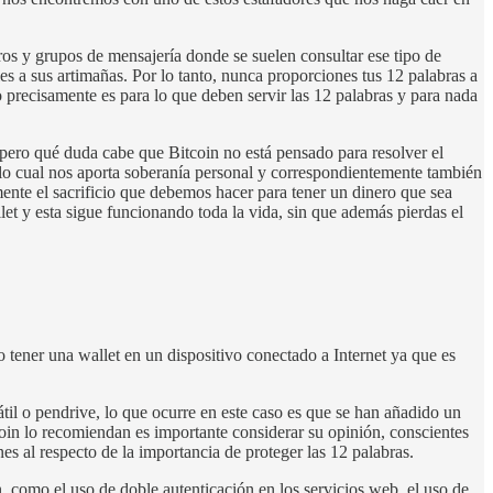
os y grupos de mensajería donde se suelen consultar ese tipo de
s a sus artimañas. Por lo tanto, nunca proporciones tus 12 palabras a
o precisamente es para lo que deben servir las 12 palabras y para nada
 pero qué duda cabe que Bitcoin no está pensado para resolver el
 lo cual nos aporta soberanía personal y correspondientemente también
ente el sacrificio que debemos hacer para tener un dinero que sea
et y esta sigue funcionando toda la vida, sin que además pierdas el
tener una wallet en un dispositivo conectado a Internet ya que es
il o pendrive, lo que ocurre en este caso es que se han añadido un
coin lo recomiendan es importante considerar su opinión, conscientes
nes al respecto de la importancia de proteger las 12 palabras.
, como el uso de doble autenticación en los servicios web, el uso de