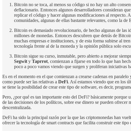
Bitcoin no se toca, al menos su código si no hay un alto consen
deflacionario. Entonces algunos desarrolladores consideran que 
replicar el código y hacer algunas modificaciones al respecto. 
comunidades, algunas de ellas bastante relevantes, como la de 
Bitcoin es demasiado revolucionario, de hecho algunas de las i
millones de monedas. Entonces descubren que detrás de Bitcoin
muchas empresas e instituciones, y de esta forma subirse al tr
tecnología frente al de la moneda y la opinión pública solo esc
Bitcoin sigue su curso, inmutable, pero abierto a mejorar siem
Segwit
y
Taprrot
, comienzan a fijarse en todo lo que han hech
poco a poco vamos viendo que surgen y proliferan iniciativas b
Es en el momento en el que comienzan a crearse cadenas en paralelo y 
como puede ser las relativas a
DeFi
. Así estamos viendo que en los úl
se tiene la posibilidad de crear este tipo de software, es decir, progr
Pero, ¿por qué es tan importante esto del DeFi? básicamente porque u
de las decisiones de los políticos, sobre ese dinero se pueden ofrecer
descentralizada.
DeFi ha sido la principal razón por la que las criptomonedas han vuelt
ofrecer la tecnología de smart contracts que facilita construir este tipo