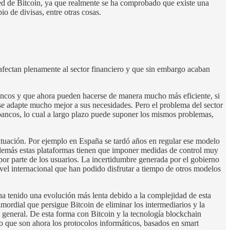
ed de Bitcoin, ya que realmente se ha comprobado que existe una
o de divisas, entre otras cosas.
 afectan plenamente al sector financiero y que sin embargo acaban
bancos y que ahora pueden hacerse de manera mucho más eficiente, si
 se adapte mucho mejor a sus necesidades. Pero el problema del sector
 bancos, lo cual a largo plazo puede suponer los mismos problemas,
ituación. Por ejemplo en España se tardó años en regular ese modelo
. Además estas plataformas tienen que imponer medidas de control muy
s por parte de los usuarios. La incertidumbre generada por el gobierno
ivel internacional que han podido disfrutar a tiempo de otros modelos
ha tenido una evolución más lenta debido a la complejidad de esta
ordial que persigue Bitcoin de eliminar los intermediarios y la
en general. De esta forma con Bitcoin y la tecnología blockchain
no que son ahora los protocolos informáticos, basados en smart