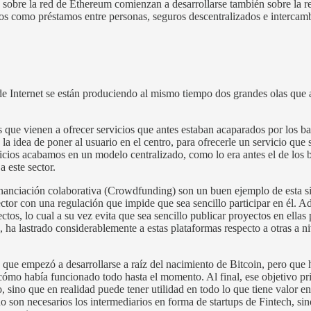
 sobre la red de Ethereum comienzan a desarrollarse también sobre la r
cios como préstamos entre personas, seguros descentralizados e intercambi
 de Internet se están produciendo al mismo tiempo dos grandes olas que
s que vienen a ofrecer servicios que antes estaban acaparados por los 
la idea de poner al usuario en el centro, para ofrecerle un servicio que
rvicios acabamos en un modelo centralizado, como lo era antes el de los
 este sector.
inanciación colaborativa (Crowdfunding) son un buen ejemplo de esta s
sector con una regulación que impide que sea sencillo participar en él
ctos, lo cual a su vez evita que sea sencillo publicar proyectos en ella
 ha lastrado considerablemente a estas plataformas respecto a otras a n
que empezó a desarrollarse a raíz del nacimiento de Bitcoin, pero que 
ómo había funcionado todo hasta el momento. Al final, ese objetivo prim
o, sino que en realidad puede tener utilidad en todo lo que tiene valor 
 son necesarios los intermediarios en forma de startups de Fintech, si