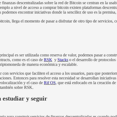
 finanzas descentralizadas sobre la red de Bitcoin se centran en la usabi
ejemplo a nivel de acceso a comprar bitcoin existen plataformas descentra
s podemos encontrar iniciativas donde la sencillez de uso es la premisa
oin, llega el momento de pasar a disfrutar de otro tipo de servicios, c
rincipal es ser utilizada como reserva de valor, podemos pasar a constr
ntracts, como es el caso de
RSK
y
Stacks
o el desarrollo de protocolo
a criptomoneda de manera económica y escalable.
r con servicios que faciliten el acceso a los usuarios, para que posteri
caciones. Entonces para resolver esta necesidad se desarrollan iniciativa
olocalización y el caso de
Rif OS
, que está enfocado en la creación de 
, también sobre RSK.
a estudiar y seguir
aria para construir servicios de finanzas descentralizadas es cuando pod