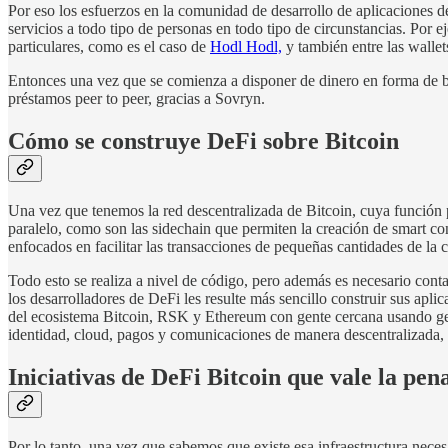
Por eso los esfuerzos en la comunidad de desarrollo de aplicaciones de
servicios a todo tipo de personas en todo tipo de circunstancias. Por 
particulares, como es el caso de
Hodl Hodl,
y también entre las wallet
Entonces una vez que se comienza a disponer de dinero en forma de bitc
préstamos peer to peer, gracias a Sovryn.
Cómo se construye DeFi sobre Bitcoin
Una vez que tenemos la red descentralizada de Bitcoin, cuya función p
paralelo, como son las sidechain que permiten la creación de smart co
enfocados en facilitar las transacciones de pequeñas cantidades de l
Todo esto se realiza a nivel de código, pero además es necesario conta
los desarrolladores de DeFi les resulte más sencillo construir sus apli
del ecosistema Bitcoin, RSK y Ethereum con gente cercana usando ge
identidad, cloud, pagos y comunicaciones de manera descentralizada
Iniciativas de DeFi Bitcoin que vale la pen
Por lo tanto, una vez que sabemos que existe esa infraestructura neces