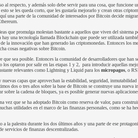
so al respecto, y además solo debe servir para una cosa, que funcione un
esto se les queda corto, que les gustaría mejorarlo y crean otras cripto
Aquí una parte de la comunidad de interesados por Bitcoin decide migra
Ethereum.
deas que promulga molestan bastante a aquellos que viven del sistema po
 hay una tecnología llamada Blockchain que puede ser utilizada también
en de la innovación que han generado las criptomonedas. Entonces los m
ucha cosas negativas sobre Bitcoin.
pre que sea posible. Entonces la comunidad de desarrolladores que han 
o los optaron por salir en las etapas 1 y 2, para introducir aquellas m
astante relevantes como Lightning y Liquid para los
micropagos
, o RS
nuevas capas que aprovechan la estabilidad, seguridad, inmutabilidad y 
timos dos o tres años sobre la base de Bitcoin se construye una nueva i
amar sobre la cadena de bloques, ya es posible generar nuevas aplicacione
na vez que se ha adoptado Bitcoin como reserva de valor, para constru
 muchas utilidades en el marco de las finanzas personales, como se ha h
o a la palestra durante los dos últimos años y una parte de ese protago
 de servicios de finanzas descentralizadas.