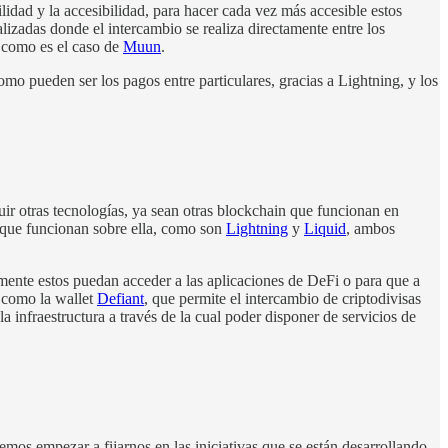
lidad y la accesibilidad, para hacer cada vez más accesible estos
lizadas donde el intercambio se realiza directamente entre los
, como es el caso de
Muun
.
omo pueden ser los pagos entre particulares, gracias a Lightning, y los
uir otras tecnologías, ya sean otras blockchain que funcionan en
s que funcionan sobre ella, como son
Lightning
y
Liquid
, ambos
ormente estos puedan acceder a las aplicaciones de DeFi o para que a
s como la wallet
Defiant
, que permite el intercambio de criptodivisas
la infraestructura a través de la cual poder disponer de servicios de
emos empezar a fijarnos en las iniciativas que se están desarrollando